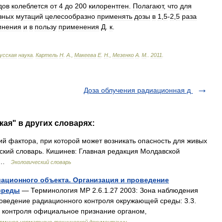
дов
колеблется
от
4
до
200
килорентген
.
Полагают
,
что
для
зных
мутаций
целесообразно
применять
дозы
в
1
,
5
-
2
,
5
раза
мнения
и
в
пользу
применения
Д
.
к
.
усская
наука
.
Картель
Н
.
А
.,
Макеева
Е
.
Н
.,
Мезенко
А
.
М
.
.
2011
.
Доза облучения радиационная д
кая" в других словарях:
й фактора, при которой может возникать опасность для живых
ский словарь. Кишинев: Главная редакция Молдавской
9 …
Экологический словарь
диационного объекта. Организация и проведение
среды
— Терминология МР 2.6.1.27 2003: Зона наблюдения
оведение радиационного контроля окружающей среды: 3.3.
 контроля официальное признание органом,