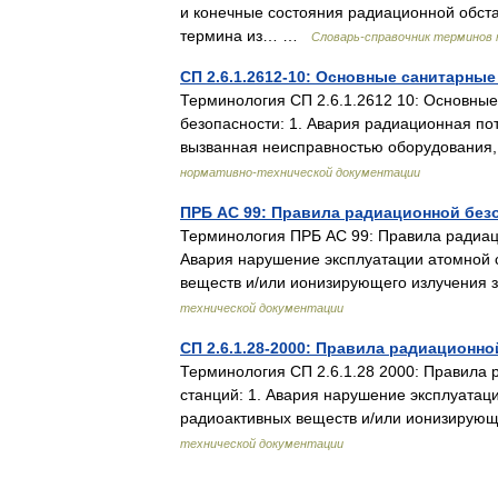
и конечные состояния радиационной обст
термина из… …
Словарь-справочник терминов
СП 2.6.1.2612-10: Основные санитарны
Терминология СП 2.6.1.2612 10: Основны
безопасности: 1. Авария радиационная по
вызванная неисправностью оборудовани
нормативно-технической документации
ПРБ АС 99: Правила радиационной без
Терминология ПРБ АС 99: Правила радиаци
Авария нарушение эксплуатации атомной 
веществ и/или ионизирующего излучени
технической документации
СП 2.6.1.28-2000: Правила радиационн
Терминология СП 2.6.1.28 2000: Правила 
станций: 1. Авария нарушение эксплуатац
радиоактивных веществ и/или ионизиру
технической документации