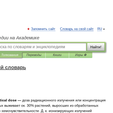
Запомнить сайт
Словарь на свой сайт
RU
едии на Академике
Найти!
Толкования
Переводы
Книги
Игры ⚽
ий словарь
tical
dose
—
доза
радиационного
излучения
или
концентрация
ых
выживает
ок
.
30
%
растений
,
выросших
из
обработанных
и
хемочувствительности
.
Д
.
к
.
ионизирующих
излучений