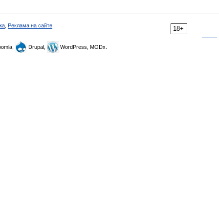
ка
,
Реклама на сайте
18+
omla,
Drupal,
WordPress, MODx.