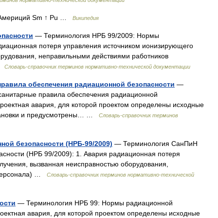
ерминов нормативно-технической документации
 Америций Sm ↑ Pu …
Википедия
опасности
— Терминология НРБ 99/2009: Нормы
адиационная потеря управления источником ионизирующего
орудования, неправильными действиями работников
 …
Словарь-справочник терминов нормативно-технической документации
 правила обеспечения радиационной безопасности
—
 санитарные правила обеспечения радиационной
проектная авария, для которой проектом определены исходные
становки и предусмотрены… …
Словарь-справочник терминов
ной безопасности (НРБ-99/2009)
— Терминология СанПиН
асности (НРБ 99/2009): 1. Авария радиационная потеря
лучения, вызванная неисправностью оборудования,
(персонала) …
Словарь-справочник терминов нормативно-технической
ости
— Терминология НРБ 99: Нормы радиационной
роектная авария, для которой проектом определены исходные