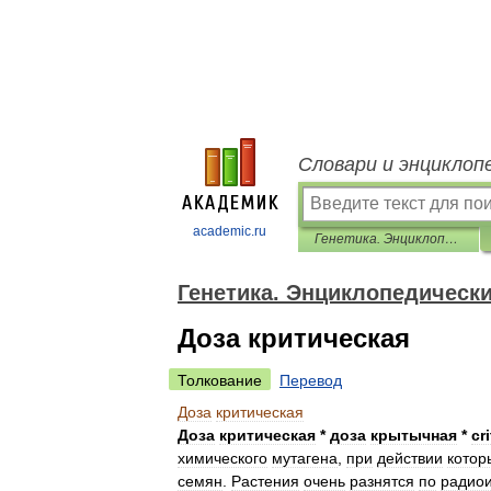
Словари и энциклоп
academic.ru
Генетика. Энциклопедический словарь
Генетика. Энциклопедическ
Доза критическая
Толкование
Перевод
Доза
критическая
Доза
критическая
*
доза
крытычная
*
cri
химического
мутагена
,
при
действии
котор
семян
.
Растения
очень
разнятся
по
радио