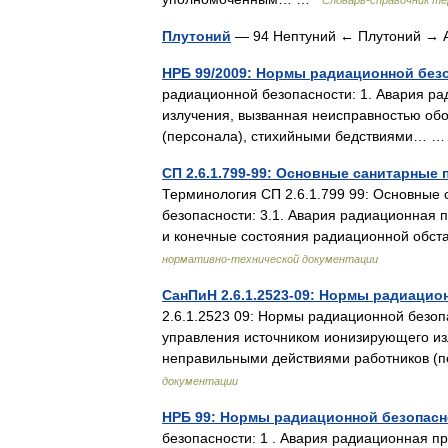
Словарь-справочник т
Плутоний
— 94 Нептуний ← Плутоний →
НРБ 99/2009: Нормы радиационной без
радиационной безопасности: 1. Авария р
излучения, вызванная неисправностью об
(персонала), стихийными бедствиями…
СП 2.6.1.799-99: Основные санитарные
Терминология СП 2.6.1.799 99: Основные
безопасности: 3.1. Авария радиационная 
и конечные состояния радиационной об
нормативно-технической документации
СанПиН 2.6.1.2523-09: Нормы радиацион
2.6.1.2523 09: Нормы радиационной безоп
управления источником ионизирующего из
неправильными действиями работников 
документации
НРБ 99: Нормы радиационной безопасн
безопасности: 1 . Авария радиационная п