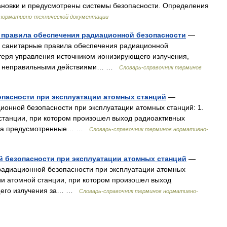
ановки и предусмотрены системы безопасности. Определения
 нормативно-технической документации
е правила обеспечения радиационной безопасности
—
е санитарные правила обеспечения радиационной
теря управления источником ионизирующего излучения,
я, неправильными действиями… …
Словарь-справочник терминов
опасности при эксплуатации атомных станций
—
онной безопасности при эксплуатации атомных станций: 1.
станции, при котором произошел выход радиоактивных
я за предусмотренные… …
Словарь-справочник терминов нормативно-
ой безопасности при эксплуатации атомных станций
—
радиационной безопасности при эксплуатации атомных
ии атомной станции, при котором произошел выход
ющего излучения за… …
Словарь-справочник терминов нормативно-