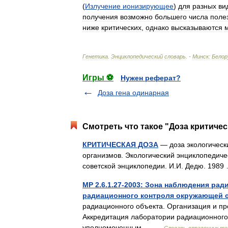
(
Излучение
ионизирующее
)
для
разных
ви
получения
возможно
большего
числа
поле
ниже
критических
,
однако
высказываются
Генетика
.
Энциклопедический
словарь
. -
Минск:
Белор
Игры ⚽
Нужен реферат?
Доза гена одинарная
Смотреть что такое "Доза критичес
КРИТИЧЕСКАЯ ДОЗА
— доза экологически
организмов. Экологический энциклопедиче
советской энциклопедии. И.И. Дедю. 198
МР 2.6.1.27-2003: Зона наблюдения ра
радиационного контроля окружающей 
радиационного объекта. Организация и пр
Аккредитация лаборатории радиационного
уполномоченным… …